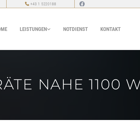
+43 1 5220188

OME
LEISTUNGEN
NOTDIENST
KONTAKT
ÄTE NAHE 1100 