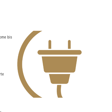
Home bis
rte