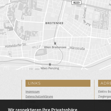
LINKS
ADR
Impressum
Elektro B
Datenschutzerklärung
Zieglerga
Anfrage
1070 Wien
1100 Wien
Wir respektieren Ihre Privatsphäre