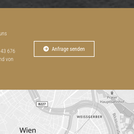
 uns
Anfrage senden
+43 676
ind von