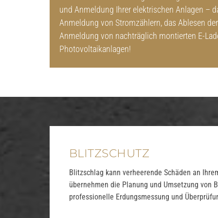
und Anmeldung Ihrer elektrischen Anlagen – d
Anmeldung von Stromzählern, das Ablesen der
Anmeldung von nachträglich montierten E-Lad
Photovoltaikanlagen!
BLITZSCHUTZ
Blitzschlag kann verheerende Schäden an Ihrem
übernehmen die Planung und Umsetzung von Blit
professionelle Erdungsmessung und Überprüfun