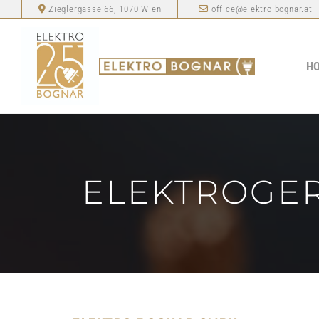
Zieglergasse 66, 1070 Wien
office@elektro-bognar.at


H
ELEKTROGER