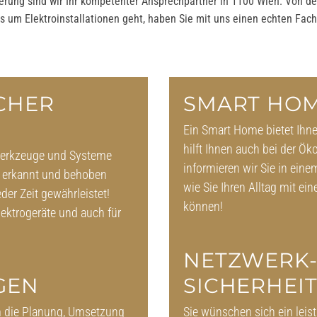
erung sind wir Ihr kompetenter Ansprechpartner in 1100 Wien. Von de
s um Elektroinstallationen geht, haben Sie mit uns einen echten Fa
CHER
SMART HO
Ein Smart Home bietet Ihn
hilft Ihnen auch bei der Ö
 Werkzeuge und Systeme
informieren wir Sie in ein
ig erkannt und behoben
wie Sie Ihren Alltag mit e
der Zeit gewährleistet!
können!
lektrogeräte und auch für
NETZWERK-
GEN
SICHERHEI
um die Planung, Umsetzung
Sie wünschen sich ein leis