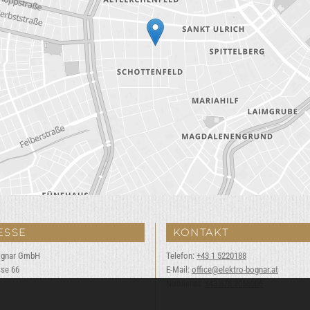
ESSE
KONTAKT
ognar GmbH
Telefon:
+43 1 5220188
sse 66
E-Mail:
office@elektro-bognar.at
Notdienst:
+43 676 7056006