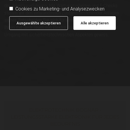
der Arbeitsausführung. Mit Wartungsarbeiten und E-Checks
Cookies zu Marketing- und Analysezwecken
stellen wir den einwandfreien Zustand bestehender Anlagen
sicher. Entscheiden Sie sich für eine Modernisierung, so ist
Ausgewählte akzeptieren
Alle akzeptieren
Ihnen mit dem Team von Elektro Bognar ein gewissenhafter
Umgang mit sicherheitstechnischen Aspekten gewiss.
ELEKTROTECHNIK BOGNAR -
LEISTUNGSSTARKE ELEKTRONIK FÜR JEDES
BEDÜRFNIS