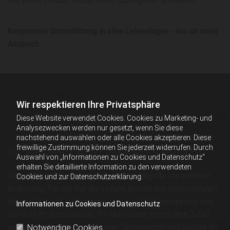
und bietet darüber hinaus einen hauseigenen Stördienst.
Kompetente Unterstützung in allen Lebenslagen - das ist unser
Anspruch.
Wir respektieren Ihre Privatsphäre
Diese Website verwendet Cookies. Cookies zu Marketing- und
Analysezwecken werden nur gesetzt, wenn Sie diese
nachstehend auswählen oder alle Cookies akzeptieren. Diese
freiwillige Zustimmung können Sie jederzeit widerrufen. Durch
SICHERHEIT ALS OBERSTES PRINZIP
Auswahl von „Informationen zu Cookies und Datenschutz“
erhalten Sie detaillierte Information zu den verwendeten
Sicherheit und Expertise - für uns zwei Begriffe von enormer
Cookies und zur Datenschutzerklärung.
Bedeutung. Für uns hat der sichere Betrieb von Elektroanlagen
oberste Priorität, deshalb setzen wir auf Fachkompetenz und
Informationen zu Cookies und Datenschutz
absolute Professionalität. Wir überlassen nichts dem Zufall
und sorgen für eine zuverlässige, fachgerechte und präzise Art
Notwendige Cookies