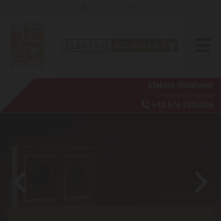
+43 1 5220188

Elektro-Notdienst
für Wien und Umgebung
+43 676 7056006
