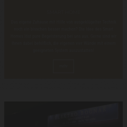
SMART HOME
Das eigene Zuhause mit Hilfe von ausgeklügelter Technik
noch ein bisschen besser machen? Die Idee des Smart
Homes löst pure Begeisterung bei uns aus. Gerne sind wir
Ihnen dabei behilflich, die eigenen vier Wände mit einem
geeigneten System auszustatten!
mehr