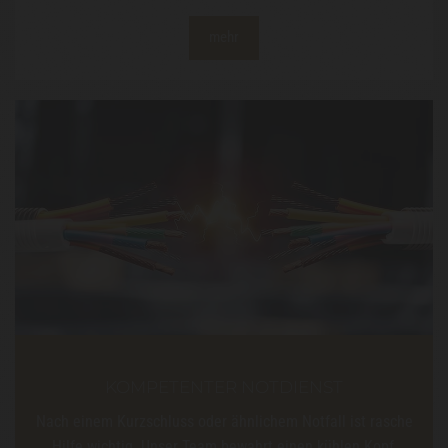
mehr
KOMPETENTER NOTDIENST
Nach einem Kurzschluss oder ähnlichem Notfall ist rasche
Hilfe wichtig. Unser Team bewahrt einen kühlen Kopf,